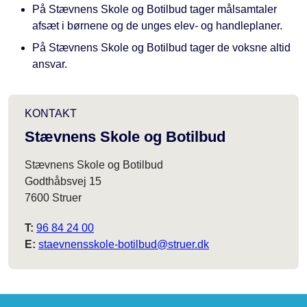
På
Stævnens Skole og Botilbud
tager målsamtaler
afsæt i børnene og de unges elev- og handleplaner.
På
Stævnens Skole og Botilbud
tager de voksne altid
ansvar.
KONTAKT
Stævnens Skole og Botilbud
Stævnens Skole og Botilbud
Godthåbsvej 15
7600 Struer
T:
96 84 24 00
E:
staevnensskole-botilbud@struer.dk