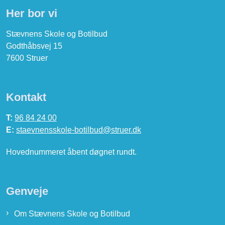
Her bor vi
Stævnens Skole og Botilbud
Godthåbsvej 15
7600 Struer
Kontakt
T:
96 84 24 00
E:
staevnensskole-botilbud@struer.dk
Hovednummeret åbent døgnet rundt.
Genveje
Om Stævnens Skole og Botilbud